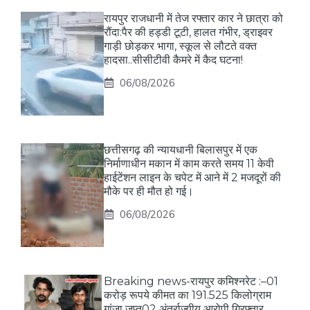
रायपुर राजधानी में तेज रफ्तार कार ने छात्रा को
रौंदा:पैर की हड्डी टूटी, हालत गंभीर, ड्राइवर
गाड़ी छोड़कर भागा, स्कूल से लौटते वक्त
हादसा..सीसीटीवी कैमरे में कैद घटना!
06/08/2026
छत्तीसगढ़ की न्यायधानी बिलासपुर में एक
निर्माणाधीन मकान में काम करते समय 11 केवी
हाईटेंशन लाइन के चपेट में आने में 2 मजदूरों की
मौके पर ही मौत हो गई।
06/08/2026
Breaking news-रायपुर कमिश्नरेट :–01
करोड़ रूपये कीमत का 191.525 किलोग्राम
गांजा जप्त02 अंतर्राज्यीय आरोपी गिरफ्तार