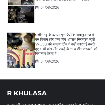
04/08/2026
छत्तीसगढ़ के बलरामपुर जिले के रामानुजगंज में
वन विभाग और वन्य जीव अपराध नियंत्रण ब्यूरो
WCCB की संयुक्त टीम ने बड़ी कार्रवाई करते
हुए हाथी दांत और जबड़े के साथ तीन तस्करों को
गिरफ्तार किया है
04/08/2026
R KHULASA
हमारा छत्तीसगढ़ खुलासा" एक प्रमुख साप्ताहिक अख़बार है जो छत्तीसगढ़