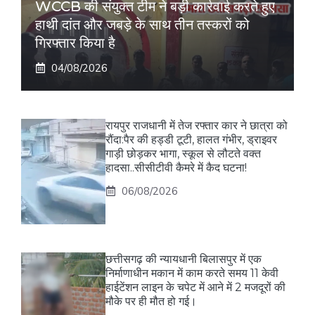
WCCB की संयुक्त टीम ने बड़ी कार्रवाई करते हुए
हाथी दांत और जबड़े के साथ तीन तस्करों को
गिरफ्तार किया है
04/08/2026
रायपुर राजधानी में तेज रफ्तार कार ने छात्रा को
रौंदा:पैर की हड्डी टूटी, हालत गंभीर, ड्राइवर
गाड़ी छोड़कर भागा, स्कूल से लौटते वक्त
हादसा..सीसीटीवी कैमरे में कैद घटना!
06/08/2026
छत्तीसगढ़ की न्यायधानी बिलासपुर में एक
निर्माणाधीन मकान में काम करते समय 11 केवी
हाईटेंशन लाइन के चपेट में आने में 2 मजदूरों की
मौके पर ही मौत हो गई।