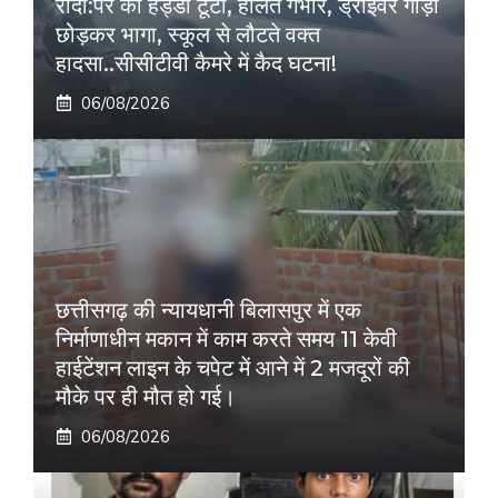
रौंदा:पैर की हड्डी टूटी, हालत गंभीर, ड्राइवर गाड़ी
छोड़कर भागा, स्कूल से लौटते वक्त
हादसा..सीसीटीवी कैमरे में कैद घटना!
06/08/2026
छत्तीसगढ़ की न्यायधानी बिलासपुर में एक
निर्माणाधीन मकान में काम करते समय 11 केवी
हाईटेंशन लाइन के चपेट में आने में 2 मजदूरों की
मौके पर ही मौत हो गई।
06/08/2026