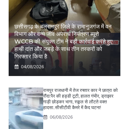
छत्तीसगढ़ के बलरामपुर जिले के रामानुजगंज में वन
विभाग और वन्य जीव अपराध नियंत्रण ब्यूरो
WCCB की संयुक्त टीम ने बड़ी कार्रवाई करते हुए
हाथी दांत और जबड़े के साथ तीन तस्करों को
गिरफ्तार किया है
04/08/2026
रायपुर राजधानी में तेज रफ्तार कार ने छात्रा को
रौंदा:पैर की हड्डी टूटी, हालत गंभीर, ड्राइवर
गाड़ी छोड़कर भागा, स्कूल से लौटते वक्त
हादसा..सीसीटीवी कैमरे में कैद घटना!
06/08/2026