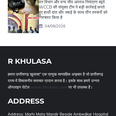
वन विभाग और वन्य जीव अपराध नियंत्रण ब्यूरो
WCCB की संयुक्त टीम ने बड़ी कार्रवाई करते
हुए हाथी दांत और जबड़े के साथ तीन तस्करों को
गिरफ्तार किया है
04/08/2026
R KHULASA
हमारा छत्तीसगढ़ खुलासा" एक प्रमुख साप्ताहिक अख़बार है जो छत्तीसगढ़
राज्य में विश्वसनीय समाचार प्रदान करता है। इसके साथ हमारे उन्नत
ऑनलाइन पोर्टल
www.rkhulasa.com
पर भी उपलब्ध हैं।
ADDRESS
Address: Marhi Mata Mandir Beside Ambedkar Hospital