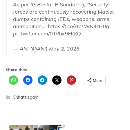
As per IG Bastar P Sundarraj, "Security
forces are continuously recovering Maoist
dumps containing IEDs, weapons, arms,
ammunition,…
https://t.co/kNTWN4rH0g
pic.twitter.com/0Tdbk9FKKQ
— ANI (@ANI)
May 2, 2026
Share this:
More
Categories
Chhattisgarh