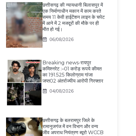
छत्तीसगढ़ की न्यायधानी बिलासपुर में
एक निर्माणाधीन मकान में काम करते
समय 11 केवी हाईटेंशन लाइन के चपेट
में आने में 2 मजदूरों की मौके पर ही
मौत हो गई।
06/08/2026
Breaking news-रायपुर
कमिश्नरेट :–01 करोड़ रूपये कीमत
का 191.525 किलोग्राम गांजा
जप्त02 अंतर्राज्यीय आरोपी गिरफ्तार
04/08/2026
छत्तीसगढ़ के बलरामपुर जिले के
रामानुजगंज में वन विभाग और वन्य
जीव अपराध नियंत्रण ब्यूरो WCCB