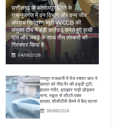
छत्तीसगढ़ के बलरामपुर जिले के
रामानुजगंज में वन विभाग और वन्य जीव
अपराध नियंत्रण ब्यूरो WCCB की
संयुक्त टीम ने बड़ी कार्रवाई करते हुए हाथी
दांत और जबड़े के साथ तीन तस्करों को
गिरफ्तार किया है
04/08/2026
रायपुर राजधानी में तेज रफ्तार कार ने
छात्रा को रौंदा:पैर की हड्डी टूटी,
हालत गंभीर, ड्राइवर गाड़ी छोड़कर
भागा, स्कूल से लौटते वक्त
हादसा..सीसीटीवी कैमरे में कैद घटना!
06/08/2026