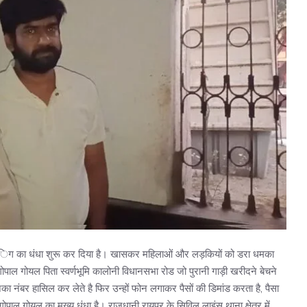
ेलंिग का धंधा शुरू कर दिया है। खासकर महिलाओं और लड़कियों को डरा धमका
पाल गोयल पिता स्वर्णभूमि कालोनी विधानसभा रोड जो पुरानी गाड़ी खरीदने बेचने
 नंबर हासिल कर लेते है फिर उन्हों फोन लगाकर पैसों की डिमांड करता है, पैसा
पाल गोयल का मुख्य धंधा है। राजधानी रायपुर के सिविल लाइंस थाना क्षेत्र में