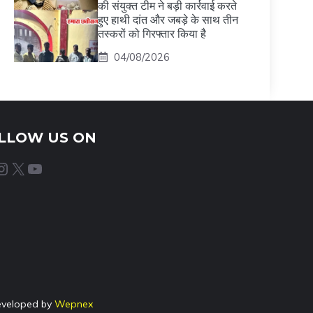
की संयुक्त टीम ने बड़ी कार्रवाई करते
हुए हाथी दांत और जबड़े के साथ तीन
तस्करों को गिरफ्तार किया है
04/08/2026
LLOW US ON
agram
X
YouTube
eveloped by
Wepnex