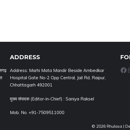
ADDRESS
FO
Facebook
Inst
सगढ़
Address: Marhi Mata Mandir Beside Ambedkar
नत
Hospital Gate No-2 Opp Central, Jail Rd, Raipur,
Chhattisgarh 492001
मुख्य संपादक (Editor-in-Chief) : Saniya Raksel
Mob. No. +91-7509511000
© 2026 Rhulasa | D