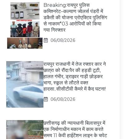
Breaking:रायपुर पुलिस
कमिश्नरेट–कल्याण ज्वेलर्स पंडरी में
डकैती की योजना प्रोएक्टिव पुलिसिंग
से नाकाम*03 आरोपियों को किया
गया गिरफ्तार
06/08/2026
रायपुर राजधानी में तेज रफ्तार कार ने
छात्रा को रौंदा:पैर की हड्डी टूटी,
हालत गंभीर, ड्राइवर गाड़ी छोड़कर
भागा, स्कूल से लौटते वक्त
हादसा..सीसीटीवी कैमरे में कैद घटना!
06/08/2026
छत्तीसगढ़ की न्यायधानी बिलासपुर में
एक निर्माणाधीन मकान में काम करते
समय 11 केवी हाईटेंशन लाइन के चपेट