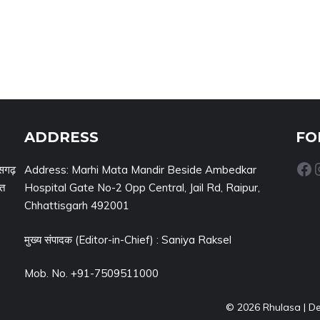
ADDRESS
FO
Facebook
Inst
सगढ़
Address: Marhi Mata Mandir Beside Ambedkar
नत
Hospital Gate No-2 Opp Central, Jail Rd, Raipur,
Chhattisgarh 492001
मुख्य संपादक (Editor-in-Chief) : Saniya Raksel
Mob. No. +91-7509511000
© 2026 Rhulasa | D