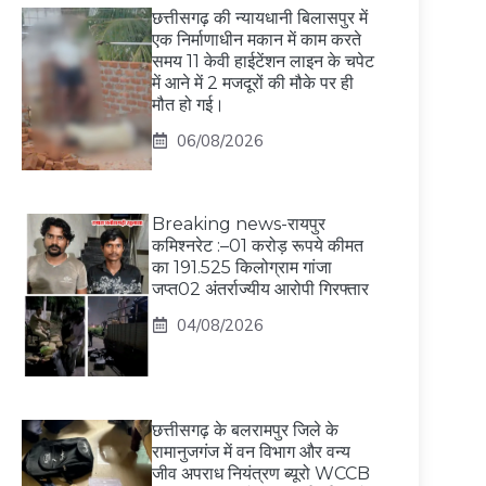
छत्तीसगढ़ की न्यायधानी बिलासपुर में
एक निर्माणाधीन मकान में काम करते
समय 11 केवी हाईटेंशन लाइन के चपेट
में आने में 2 मजदूरों की मौके पर ही
मौत हो गई।
06/08/2026
Breaking news-रायपुर
कमिश्नरेट :–01 करोड़ रूपये कीमत
का 191.525 किलोग्राम गांजा
जप्त02 अंतर्राज्यीय आरोपी गिरफ्तार
04/08/2026
छत्तीसगढ़ के बलरामपुर जिले के
रामानुजगंज में वन विभाग और वन्य
जीव अपराध नियंत्रण ब्यूरो WCCB