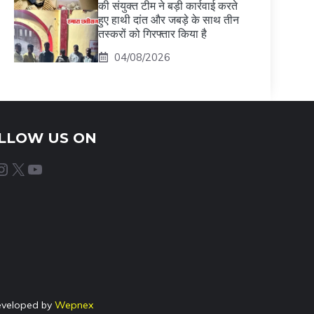
की संयुक्त टीम ने बड़ी कार्रवाई करते
हुए हाथी दांत और जबड़े के साथ तीन
तस्करों को गिरफ्तार किया है
04/08/2026
LLOW US ON
agram
X
YouTube
eveloped by
Wepnex