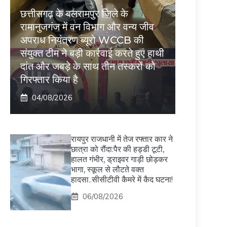
छत्तीसगढ़ के बलरामपुर जिले के
रामानुजगंज में वन विभाग और वन्य जीव
अपराध नियंत्रण ब्यूरो WCCB की
संयुक्त टीम ने बड़ी कार्रवाई करते हुए हाथी
दांत और जबड़े के साथ तीन तस्करों को
गिरफ्तार किया है
04/08/2026
रायपुर राजधानी में तेज रफ्तार कार ने
छात्रा को रौंदा:पैर की हड्डी टूटी,
हालत गंभीर, ड्राइवर गाड़ी छोड़कर
भागा, स्कूल से लौटते वक्त
हादसा..सीसीटीवी कैमरे में कैद घटना!
06/08/2026