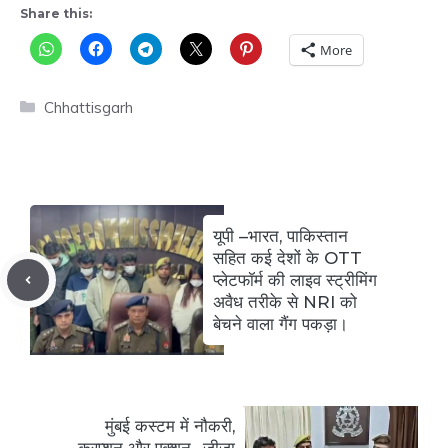
Share this:
More
Categories
Chhattisgarh
यूपी –भारत, पाकिस्तान
सहित कई देशों के OTT
प्लेटफॉर्म की लाइव स्ट्रीमिंग
अवैध तरीके से NRI को
बेचने वाला गैंग पकड़ा।
मुंबई कस्टम में नौकरी,
करप्शन और एक्शन…जीजा