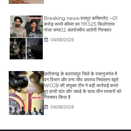
Breaking news-रायपुर कमिश्नरेट :–01
करोड़ रूपये कीमत का 191.525 किलोग्राम
गांजा जप्त02 अंतर्राज्यीय आरोपी गिरफ्तार
04/08/2026
छत्तीसगढ़ के बलरामपुर जिले के रामानुजगंज में
वन विभाग और वन्य जीव अपराध नियंत्रण ब्यूरो
WCCB की संयुक्त टीम ने बड़ी कार्रवाई करते
हुए हाथी दांत और जबड़े के साथ तीन तस्करों को
गिरफ्तार किया है
04/08/2026