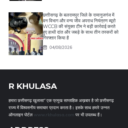
छत्तीसगढ़ के बलरामपुर जिले के रामानुजगंज में
वन विभाग और वन्य जीव अपराध नियंत्रण ब्यूरो
WCCB की संयुक्त टीम ने बड़ी कार्रवाई करते
हुए हाथी दांत और जबड़े के साथ तीन तस्करों को
गिरफ्तार किया है
04/08/2026
R KHULASA
हमारा छत्तीसगढ़ खुलासा" एक प्रमुख साप्ताहिक अख़बार है जो छत्तीसगढ़
राज्य में विश्वसनीय समाचार प्रदान करता है। इसके साथ हमारे उन्नत
ऑनलाइन पोर्टल
www.rkhulasa.com
पर भी उपलब्ध हैं।