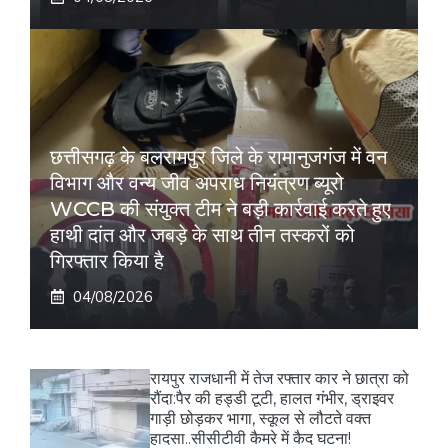
छत्तीसगढ़ के बलरामपुर जिले के रामानुजगंज में वन
विभाग और वन्य जीव अपराध नियंत्रण ब्यूरो
WCCB की संयुक्त टीम ने बड़ी कार्रवाई करते हुए
हाथी दांत और जबड़े के साथ तीन तस्करों को
गिरफ्तार किया है
04/08/2026
रायपुर राजधानी में तेज रफ्तार कार ने छात्रा को
रौंदा:पैर की हड्डी टूटी, हालत गंभीर, ड्राइवर
गाड़ी छोड़कर भागा, स्कूल से लौटते वक्त
हादसा..सीसीटीवी कैमरे में कैद घटना!