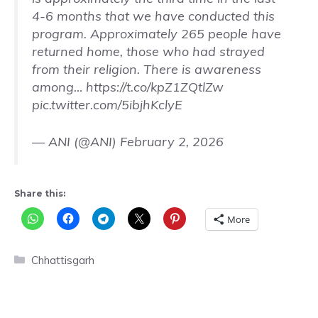
4-6 months that we have conducted this
program. Approximately 265 people have
returned home, those who had strayed
from their religion. There is awareness
among…
https://t.co/kpZ1ZQtlZw
pic.twitter.com/5ibjhKclyE
— ANI (@ANI)
February 2, 2026
Share this:
More
Categories
Chhattisgarh