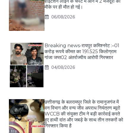
हाईटेंशन लाइन के चपेट में आने में 2 मजदूरों की
मौके पर ही मौत हो गई।
06/08/2026
Breaking news-रायपुर कमिश्नरेट :–01
करोड़ रूपये कीमत का 191.525 किलोग्राम
गांजा जप्त02 अंतर्राज्यीय आरोपी गिरफ्तार
04/08/2026
छत्तीसगढ़ के बलरामपुर जिले के रामानुजगंज में
वन विभाग और वन्य जीव अपराध नियंत्रण ब्यूरो
WCCB की संयुक्त टीम ने बड़ी कार्रवाई करते
हुए हाथी दांत और जबड़े के साथ तीन तस्करों को
गिरफ्तार किया है