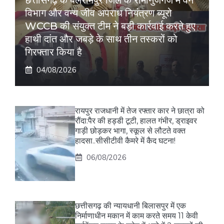
छत्तीसगढ़ के बलरामपुर जिले के रामानुजगंज में वन
विभाग और वन्य जीव अपराध नियंत्रण ब्यूरो
WCCB की संयुक्त टीम ने बड़ी कार्रवाई करते हुए
हाथी दांत और जबड़े के साथ तीन तस्करों को
गिरफ्तार किया है
04/08/2026
रायपुर राजधानी में तेज रफ्तार कार ने छात्रा को
रौंदा:पैर की हड्डी टूटी, हालत गंभीर, ड्राइवर
गाड़ी छोड़कर भागा, स्कूल से लौटते वक्त
हादसा..सीसीटीवी कैमरे में कैद घटना!
06/08/2026
छत्तीसगढ़ की न्यायधानी बिलासपुर में एक
निर्माणाधीन मकान में काम करते समय 11 केवी