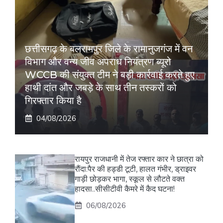
छत्तीसगढ़ के बलरामपुर जिले के रामानुजगंज में वन
विभाग और वन्य जीव अपराध नियंत्रण ब्यूरो
WCCB की संयुक्त टीम ने बड़ी कार्रवाई करते हुए
हाथी दांत और जबड़े के साथ तीन तस्करों को
गिरफ्तार किया है
04/08/2026
रायपुर राजधानी में तेज रफ्तार कार ने छात्रा को
रौंदा:पैर की हड्डी टूटी, हालत गंभीर, ड्राइवर
गाड़ी छोड़कर भागा, स्कूल से लौटते वक्त
हादसा..सीसीटीवी कैमरे में कैद घटना!
06/08/2026