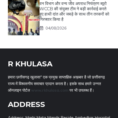
वन विभाग और वन्य जीव अपराध नियंत्रण ब्यूरो
WCCB की संयुक्त टीम ने बड़ी कार्रवाई करते
हुए हाथी दांत और जबड़े के साथ तीन तस्करों को
गिरफ्तार किया है
04/08/2026
R KHULASA
हमारा छत्तीसगढ़ खुलासा" एक प्रमुख साप्ताहिक अख़बार है जो छत्तीसगढ़
राज्य में विश्वसनीय समाचार प्रदान करता है। इसके साथ हमारे उन्नत
ऑनलाइन पोर्टल
www.rkhulasa.com
पर भी उपलब्ध हैं।
ADDRESS
Address: Marhi Mata Mandir Beside Ambedkar Hospital