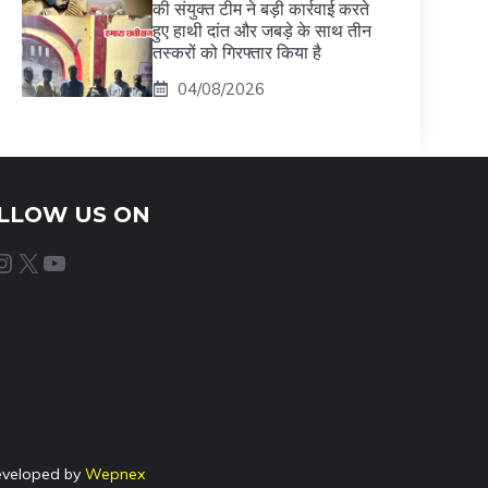
की संयुक्त टीम ने बड़ी कार्रवाई करते
हुए हाथी दांत और जबड़े के साथ तीन
तस्करों को गिरफ्तार किया है
04/08/2026
LLOW US ON
agram
X
YouTube
eveloped by
Wepnex