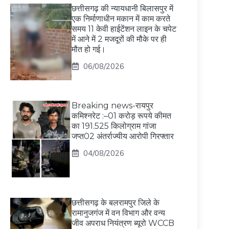
छत्तीसगढ़ की न्यायधानी बिलासपुर में
एक निर्माणाधीन मकान में काम करते
समय 11 केवी हाईटेंशन लाइन के चपेट
में आने में 2 मजदूरों की मौके पर ही
मौत हो गई।
06/08/2026
Breaking news-रायपुर
कमिश्नरेट :–01 करोड़ रूपये कीमत
का 191.525 किलोग्राम गांजा
जप्त02 अंतर्राज्यीय आरोपी गिरफ्तार
04/08/2026
छत्तीसगढ़ के बलरामपुर जिले के
रामानुजगंज में वन विभाग और वन्य
जीव अपराध नियंत्रण ब्यूरो WCCB