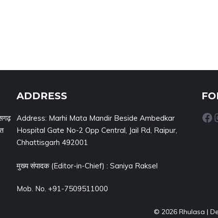
ADDRESS
FO
Facebook
Inst
सगढ़
Address: Marhi Mata Mandir Beside Ambedkar
नत
Hospital Gate No-2 Opp Central, Jail Rd, Raipur,
Chhattisgarh 492001
मुख्य संपादक (Editor-in-Chief) : Saniya Raksel
Mob. No. +91-7509511000
© 2026 Rhulasa | D