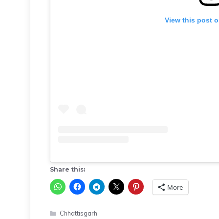
View this post 
Share this:
More
Categories
Chhattisgarh