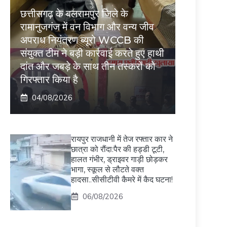
छत्तीसगढ़ के बलरामपुर जिले के
रामानुजगंज में वन विभाग और वन्य जीव
अपराध नियंत्रण ब्यूरो WCCB की
संयुक्त टीम ने बड़ी कार्रवाई करते हुए हाथी
दांत और जबड़े के साथ तीन तस्करों को
गिरफ्तार किया है
04/08/2026
रायपुर राजधानी में तेज रफ्तार कार ने
छात्रा को रौंदा:पैर की हड्डी टूटी,
हालत गंभीर, ड्राइवर गाड़ी छोड़कर
भागा, स्कूल से लौटते वक्त
हादसा..सीसीटीवी कैमरे में कैद घटना!
06/08/2026