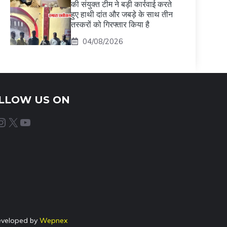
की संयुक्त टीम ने बड़ी कार्रवाई करते
हुए हाथी दांत और जबड़े के साथ तीन
तस्करों को गिरफ्तार किया है
04/08/2026
LLOW US ON
agram
X
YouTube
eveloped by
Wepnex