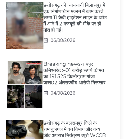
छत्तीसगढ़ की न्यायधानी बिलासपुर में
एक निर्माणाधीन मकान में काम करते
समय 11 केवी हाईटेंशन लाइन के चपेट
में आने में 2 मजदूरों की मौके पर ही
मौत हो गई।
06/08/2026
Breaking news-रायपुर
कमिश्नरेट :–01 करोड़ रूपये कीमत
का 191.525 किलोग्राम गांजा
जप्त02 अंतर्राज्यीय आरोपी गिरफ्तार
04/08/2026
छत्तीसगढ़ के बलरामपुर जिले के
रामानुजगंज में वन विभाग और वन्य
जीव अपराध नियंत्रण ब्यूरो WCCB