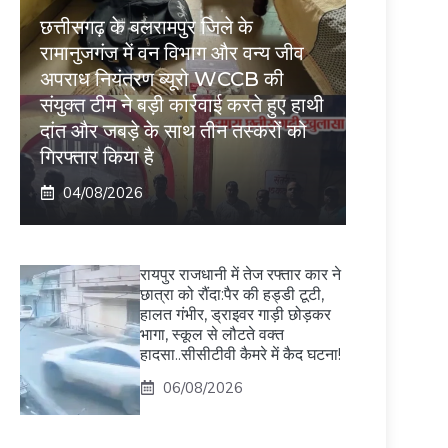
छत्तीसगढ़ के बलरामपुर जिले के
रामानुजगंज में वन विभाग और वन्य जीव
अपराध नियंत्रण ब्यूरो WCCB की
संयुक्त टीम ने बड़ी कार्रवाई करते हुए हाथी
दांत और जबड़े के साथ तीन तस्करों को
गिरफ्तार किया है
04/08/2026
रायपुर राजधानी में तेज रफ्तार कार ने
छात्रा को रौंदा:पैर की हड्डी टूटी,
हालत गंभीर, ड्राइवर गाड़ी छोड़कर
भागा, स्कूल से लौटते वक्त
हादसा..सीसीटीवी कैमरे में कैद घटना!
06/08/2026