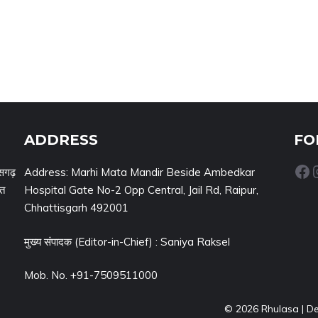
ADDRESS
FO
Facebook
Inst
सगढ़
Address: Marhi Mata Mandir Beside Ambedkar
नत
Hospital Gate No-2 Opp Central, Jail Rd, Raipur,
Chhattisgarh 492001
मुख्य संपादक (Editor-in-Chief) : Saniya Raksel
Mob. No. +91-7509511000
© 2026 Rhulasa | D