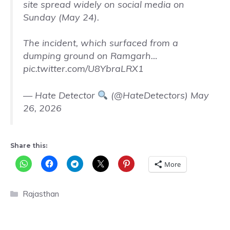
site spread widely on social media on
Sunday (May 24).
The incident, which surfaced from a
dumping ground on Ramgarh…
pic.twitter.com/U8YbraLRX1
— Hate Detector
(@HateDetectors)
May
26, 2026
Share this:
More
Categories
Rajasthan