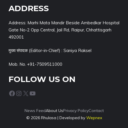
ADDRESS
Address: Marhi Mata Mandir Beside Ambedkar Hospital
Gate No-2 Opp Central, Jail Rd, Raipur, Chhattisgarh
492001
मुख्य संपादक (Editor-in-Chief) : Saniya Raksel
Mob. No. +91-7509511000
FOLLOW US ON
Facebook
Instagram
X
YouTube
News Feed
About Us
Privacy Policy
Contact
© 2026 Rhulasa | Developed by
Wepnex