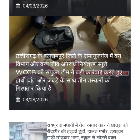
04/08/2026
छत्तीसगढ़ के बलरामपुर जिले के रामानुजगंज में वन
विभाग और वन्य जीव अपराध नियंत्रण ब्यूरो
WCCB की संयुक्त टीम ने बड़ी कार्रवाई करते हुए
हाथी दांत और जबड़े के साथ तीन तस्करों को
गिरफ्तार किया है
04/08/2026
रायपुर राजधानी में तेज रफ्तार कार ने छात्रा को
रौंदा:पैर की हड्डी टूटी, हालत गंभीर, ड्राइवर
गाड़ी छोड़कर भागा, स्कूल से लौटते वक्त