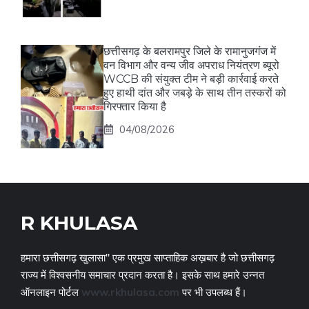
छत्तीसगढ़ के बलरामपुर जिले के रामानुजगंज में
वन विभाग और वन्य जीव अपराध नियंत्रण ब्यूरो
WCCB की संयुक्त टीम ने बड़ी कार्रवाई करते
हुए हाथी दांत और जबड़े के साथ तीन तस्करों को
गिरफ्तार किया है
04/08/2026
R KHULASA
हमारा छत्तीसगढ़ खुलासा" एक प्रमुख साप्ताहिक अख़बार है जो छत्तीसगढ़
राज्य में विश्वसनीय समाचार प्रदान करता है। इसके साथ हमारे उन्नत
ऑनलाइन पोर्टल
www.rkhulasa.com
पर भी उपलब्ध हैं।