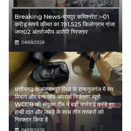
Breaking News-रायपुर कमिश्नरेट :–01
करोड़ रूपये कीमत का 191.525 किलोग्राम गांजा
जप्त02 अंतर्राज्यीय आरोपी गिरफ्तार
04/08/2026
छत्तीसगढ़ के बलरामपुर जिले के रामानुजगंज में वन
विभाग और वन्य जीव अपराध नियंत्रण ब्यूरो
WCCB की संयुक्त टीम ने बड़ी कार्रवाई करते हुए
हाथी दांत और जबड़े के साथ तीन तस्करों को
गिरफ्तार किया है
04/08/2026