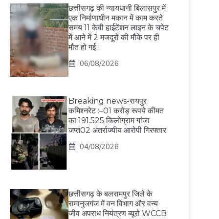
छत्तीसगढ़ की न्यायधानी बिलासपुर में
एक निर्माणाधीन मकान में काम करते
समय 11 केवी हाईटेंशन लाइन के चपेट
में आने में 2 मजदूरों की मौके पर ही
मौत हो गई।
06/08/2026
Breaking news-रायपुर
कमिश्नरेट :–01 करोड़ रूपये कीमत
का 191.525 किलोग्राम गांजा
जप्त02 अंतर्राज्यीय आरोपी गिरफ्तार
04/08/2026
छत्तीसगढ़ के बलरामपुर जिले के
रामानुजगंज में वन विभाग और वन्य
जीव अपराध नियंत्रण ब्यूरो WCCB