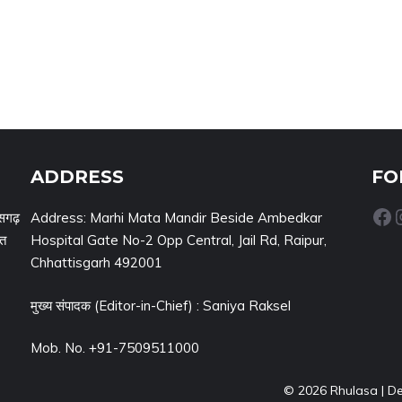
ADDRESS
FO
Facebook
Inst
सगढ़
Address: Marhi Mata Mandir Beside Ambedkar
नत
Hospital Gate No-2 Opp Central, Jail Rd, Raipur,
Chhattisgarh 492001
मुख्य संपादक (Editor-in-Chief) : Saniya Raksel
Mob. No. +91-7509511000
© 2026 Rhulasa | D