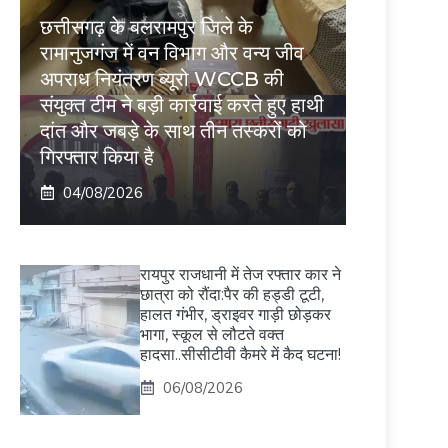
छत्तीसगढ़ के बलरामपुर जिले के
रामानुजगंज में वन विभाग और वन्य जीव
अपराध नियंत्रण ब्यूरो WCCB की
संयुक्त टीम ने बड़ी कार्रवाई करते हुए हाथी
दांत और जबड़े के साथ तीन तस्करों को
गिरफ्तार किया है
04/08/2026
रायपुर राजधानी में तेज रफ्तार कार ने
छात्रा को रौंदा:पैर की हड्डी टूटी,
हालत गंभीर, ड्राइवर गाड़ी छोड़कर
भागा, स्कूल से लौटते वक्त
हादसा..सीसीटीवी कैमरे में कैद घटना!
06/08/2026