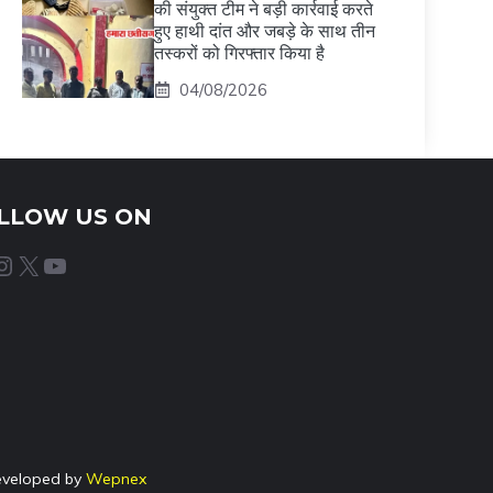
की संयुक्त टीम ने बड़ी कार्रवाई करते
हुए हाथी दांत और जबड़े के साथ तीन
तस्करों को गिरफ्तार किया है
04/08/2026
LLOW US ON
agram
X
YouTube
eveloped by
Wepnex