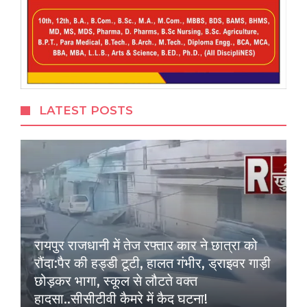
LATEST POSTS
रायपुर राजधानी में तेज रफ्तार कार ने छात्रा को
रौंदा:पैर की हड्डी टूटी, हालत गंभीर, ड्राइवर गाड़ी
छोड़कर भागा, स्कूल से लौटते वक्त
हादसा..सीसीटीवी कैमरे में कैद घटना!