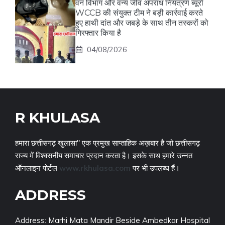
वन विभाग और वन्य जीव अपराध नियंत्रण ब्यूरो
WCCB की संयुक्त टीम ने बड़ी कार्रवाई करते
हुए हाथी दांत और जबड़े के साथ तीन तस्करों को
गिरफ्तार किया है
04/08/2026
R KHULASA
हमारा छत्तीसगढ़ खुलासा" एक प्रमुख साप्ताहिक अख़बार है जो छत्तीसगढ़
राज्य में विश्वसनीय समाचार प्रदान करता है। इसके साथ हमारे उन्नत
ऑनलाइन पोर्टल
www.rkhulasa.com
पर भी उपलब्ध हैं।
ADDRESS
Address: Marhi Mata Mandir Beside Ambedkar Hospital