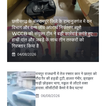
छत्तीसगढ़ के बलरामपुर जिले के रामानुजगंज में वन
विभाग और वन्य जीव अपराध नियंत्रण ब्यूरो
WCCB की संयुक्त टीम ने बड़ी कार्रवाई करते हुए
हाथी दांत और जबड़े के साथ तीन तस्करों को
गिरफ्तार किया है
04/08/2026
रायपुर राजधानी में तेज रफ्तार कार ने छात्रा को
रौंदा:पैर की हड्डी टूटी, हालत गंभीर, ड्राइवर
गाड़ी छोड़कर भागा, स्कूल से लौटते वक्त
हादसा..सीसीटीवी कैमरे में कैद घटना!
06/08/2026