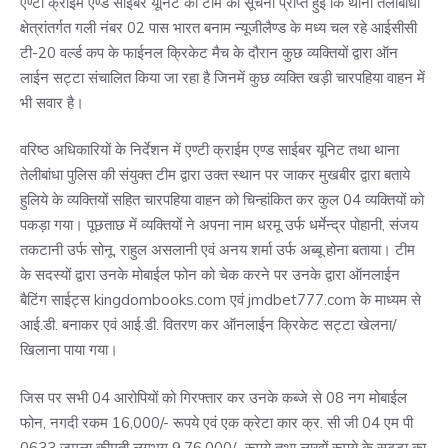
एण्टी क्राईम एण्ड साईबर यूनिट की टीम को सूचना प्राप्त हुई कि थाना तेलीबांधा
क्षेत्रांतर्गत गली नंबर 02 पास भारत बनाम न्यूजीलैण्ड के मध्य चल रहे आईसीसी
टी-20 वर्ल्ड कप के फाईनल क्रिकेट मैच के दौरान कुछ व्यक्तियों द्वारा ऑन
लाईन सट्टा संचालित किया जा रहा है जिनमें कुछ व्यक्ति खड़ी चारपहिया वाहन में
भी सवार है।
वरिष्ठ अधिकारियों के निर्देशन में एण्टी क्राईम एण्ड साईबर यूनिट तथा थाना
तेलीबांधा पुलिस की संयुक्त टीम द्वारा उक्त स्थान पर जाकर मुखबीर द्वारा बताये
हुलिये के व्यक्तियों सहित चारपहिया वाहन को चिन्हांकित कर कुल 04 व्यक्तियों को
पकड़ा गया। पूछताछ में व्यक्तियों ने अपना नाम धरमू उर्फ धर्मेन्द्र पोहानी, संजय
तकटानी उर्फ सोनू, राहुल असलानी एवं अनय शर्मा उर्फ अब्बू होना बताया। टीम
के सदस्यों द्वारा उनके मोबाईल फोन को चेक करने पर उनके द्वारा ऑनलाईन
बैटिंग साईट्स kingdombooks.com एवं jmdbet777.com के माध्यम से
आई.डी. बनाकर एवं आई.डी. वितरण कर ऑनलाईन क्रिकेट सट्टा खेलना/
खिलाना पाया गया।
जिस पर सभी 04 आरोपियों को गिरफ्तार कर उनके कब्जे से 08 नग मोबाईल
फोन, नगदी रकम 16,000/- रूपये एवं एक क्रेटा कार क्र. सी जी 04 एम पी
0633 जुमला कीमती लगभग 9,76,000/- रूपये तथा लाखों रूपये के सट्टा का