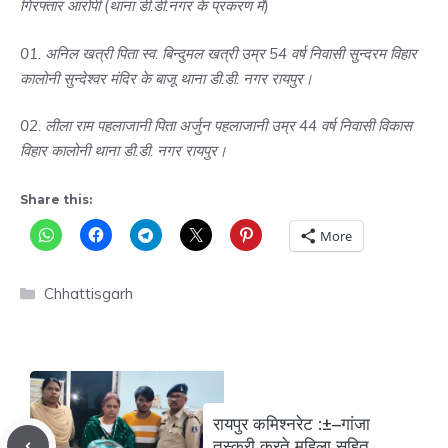
गिरफ्तार आरोपी (थाना डी.डी.नगर के प्रकरण में)
01. अनिल खत्री पिता स्व. बिन्दुमल खत्री उम्र 54 वर्ष निवासी सुन्दरम विहार
कालोनी सुन्देश्वर मंदिर के बाजू थाना डी.डी. नगर रायपुर।
02. लीला राम पहलाजानी पिता अर्जुन पहलाजानी उम्र 44 वर्ष निवासी विकास
विहार कालोनी थाना डी.डी. नगर रायपुर।
Share this:
More
Categories
Chhattisgarh
रायपुर कमिश्नरेट :±–गांजा
तस्करी करते महिला सहित