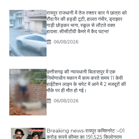
रायपुर राजधानी में तेज रफ्तार कार ने छात्रा को
रौंदा:पैर की हड्डी टूटी, हालत गंभीर, ड्राइवर
गाड़ी छोड़कर भागा, स्कूल से लौटते वक्त
हादसा..सीसीटीवी कैमरे में कैद घटना!
06/08/2026
छत्तीसगढ़ की न्यायधानी बिलासपुर में एक
निर्माणाधीन मकान में काम करते समय 11 केवी
हाईटेंशन लाइन के चपेट में आने में 2 मजदूरों की
मौके पर ही मौत हो गई।
06/08/2026
Breaking news-रायपुर कमिश्नरेट :–01
करोड़ रूपये कीमत का 191.525 किलोग्राम