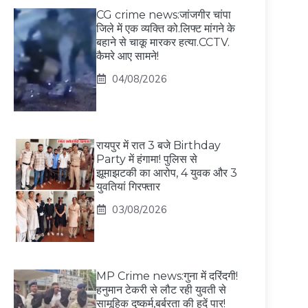
CG crime news:जांजगीर चांपा
जिले में एक व्यक्ति को.लिफ्ट मांगने के
बहाने से चाकू मारकर हत्या.CCTV.
कैमरे आए सामने!
04/08/2026
रायपुर में रात 3 बजे Birthday
Party में हंगामा! पुलिस से
झूमाझटकी का आरोप, 4 युवक और 3
युवतियां गिरफ्तार
03/08/2026
MP Crime news:गुना में दरिंदगी!
हनुमान टेकरी से लौट रही युवती से
सामूहिक दुष्कर्म,बर्बरता की हदें पार!