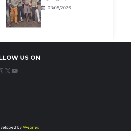
03/08/2026
LLOW US ON
agram
X
YouTube
eveloped by
Wepnex