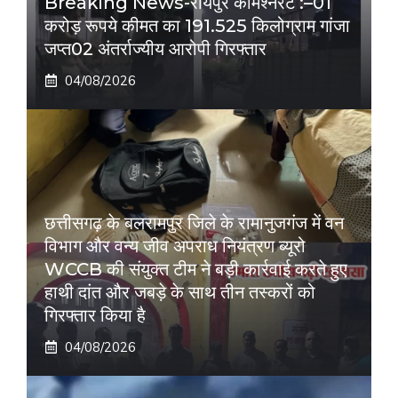
Breaking News-रायपुर कमिश्नरेट :–01
करोड़ रूपये कीमत का 191.525 किलोग्राम गांजा
जप्त02 अंतर्राज्यीय आरोपी गिरफ्तार
04/08/2026
छत्तीसगढ़ के बलरामपुर जिले के रामानुजगंज में वन
विभाग और वन्य जीव अपराध नियंत्रण ब्यूरो
WCCB की संयुक्त टीम ने बड़ी कार्रवाई करते हुए
हाथी दांत और जबड़े के साथ तीन तस्करों को
गिरफ्तार किया है
04/08/2026