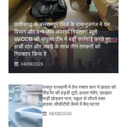
छत्तीसगढ़ के बलरामपुर जिले के रामानुजगंज में वन
विभाग और वन्य जीव अपराध नियंत्रण ब्यूरो
WCCB की संयुक्त टीम ने बड़ी कार्रवाई करते हुए
हाथी दांत और जबड़े के साथ तीन तस्करों को
गिरफ्तार किया है
04/08/2026
रायपुर राजधानी में तेज रफ्तार कार ने छात्रा को
रौंदा:पैर की हड्डी टूटी, हालत गंभीर, ड्राइवर
गाड़ी छोड़कर भागा, स्कूल से लौटते वक्त
हादसा..सीसीटीवी कैमरे में कैद घटना!
06/08/2026