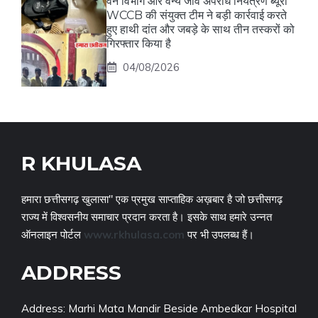
वन विभाग और वन्य जीव अपराध नियंत्रण ब्यूरो
WCCB की संयुक्त टीम ने बड़ी कार्रवाई करते
हुए हाथी दांत और जबड़े के साथ तीन तस्करों को
गिरफ्तार किया है
04/08/2026
R KHULASA
हमारा छत्तीसगढ़ खुलासा" एक प्रमुख साप्ताहिक अख़बार है जो छत्तीसगढ़
राज्य में विश्वसनीय समाचार प्रदान करता है। इसके साथ हमारे उन्नत
ऑनलाइन पोर्टल
www.rkhulasa.com
पर भी उपलब्ध हैं।
ADDRESS
Address: Marhi Mata Mandir Beside Ambedkar Hospital