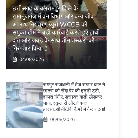
छत्तीसगढ़ के बलरामपुर जिले के
रामानुजगंज में वन विभाग और वन्य जीव
अपराध नियंत्रण ब्यूरो WCCB की
संयुक्त टीम ने बड़ी कार्रवाई करते हुए हाथी
दांत और जबड़े के साथ तीन तस्करों को
गिरफ्तार किया है
04/08/2026
रायपुर राजधानी में तेज रफ्तार कार ने
छात्रा को रौंदा:पैर की हड्डी टूटी,
हालत गंभीर, ड्राइवर गाड़ी छोड़कर
भागा, स्कूल से लौटते वक्त
हादसा..सीसीटीवी कैमरे में कैद घटना!
06/08/2026