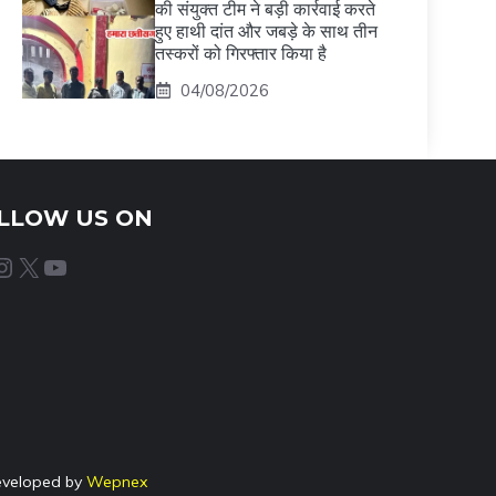
की संयुक्त टीम ने बड़ी कार्रवाई करते
हुए हाथी दांत और जबड़े के साथ तीन
तस्करों को गिरफ्तार किया है
04/08/2026
LLOW US ON
agram
X
YouTube
eveloped by
Wepnex