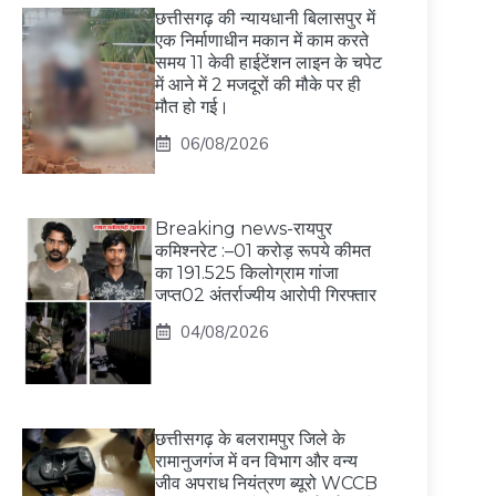
छत्तीसगढ़ की न्यायधानी बिलासपुर में
एक निर्माणाधीन मकान में काम करते
समय 11 केवी हाईटेंशन लाइन के चपेट
में आने में 2 मजदूरों की मौके पर ही
मौत हो गई।
06/08/2026
Breaking news-रायपुर
कमिश्नरेट :–01 करोड़ रूपये कीमत
का 191.525 किलोग्राम गांजा
जप्त02 अंतर्राज्यीय आरोपी गिरफ्तार
04/08/2026
छत्तीसगढ़ के बलरामपुर जिले के
रामानुजगंज में वन विभाग और वन्य
जीव अपराध नियंत्रण ब्यूरो WCCB