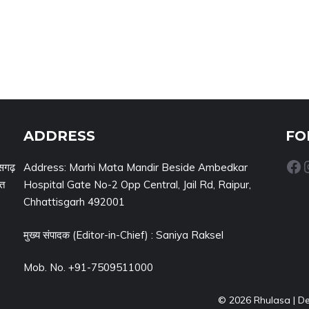
ADDRESS
FO
Facebook
Inst
सगढ़
Address: Marhi Mata Mandir Beside Ambedkar
नत
Hospital Gate No-2 Opp Central, Jail Rd, Raipur,
Chhattisgarh 492001
मुख्य संपादक (Editor-in-Chief) : Saniya Raksel
Mob. No. +91-7509511000
© 2026 Rhulasa | D