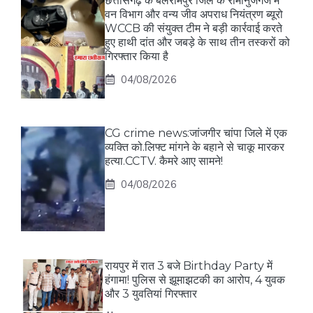
छत्तीसगढ़ के बलरामपुर जिले के रामानुजगंज में
वन विभाग और वन्य जीव अपराध नियंत्रण ब्यूरो
WCCB की संयुक्त टीम ने बड़ी कार्रवाई करते
हुए हाथी दांत और जबड़े के साथ तीन तस्करों को
गिरफ्तार किया है
04/08/2026
CG crime news:जांजगीर चांपा जिले में एक
व्यक्ति को.लिफ्ट मांगने के बहाने से चाकू मारकर
हत्या.CCTV. कैमरे आए सामने!
04/08/2026
रायपुर में रात 3 बजे Birthday Party में
हंगामा! पुलिस से झूमाझटकी का आरोप, 4 युवक
और 3 युवतियां गिरफ्तार