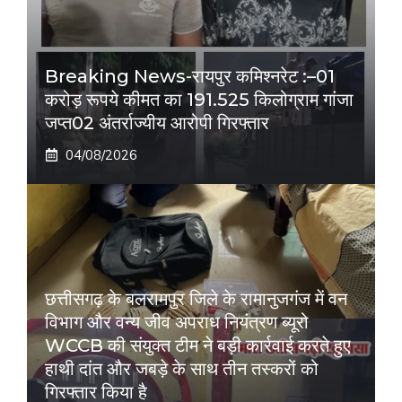
Breaking News-रायपुर कमिश्नरेट :–01
करोड़ रूपये कीमत का 191.525 किलोग्राम गांजा
जप्त02 अंतर्राज्यीय आरोपी गिरफ्तार
04/08/2026
छत्तीसगढ़ के बलरामपुर जिले के रामानुजगंज में वन
विभाग और वन्य जीव अपराध नियंत्रण ब्यूरो
WCCB की संयुक्त टीम ने बड़ी कार्रवाई करते हुए
हाथी दांत और जबड़े के साथ तीन तस्करों को
गिरफ्तार किया है