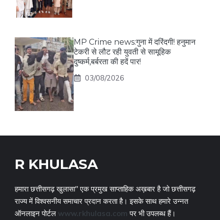
MP Crime news:गुना में दरिंदगी! हनुमान
टेकरी से लौट रही युवती से सामूहिक
दुष्कर्म,बर्बरता की हदें पार!
03/08/2026
R KHULASA
हमारा छत्तीसगढ़ खुलासा" एक प्रमुख साप्ताहिक अख़बार है जो छत्तीसगढ़
राज्य में विश्वसनीय समाचार प्रदान करता है। इसके साथ हमारे उन्नत
ऑनलाइन पोर्टल
www.rkhulasa.com
पर भी उपलब्ध हैं।