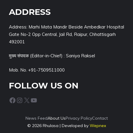
ADDRESS
Address: Marhi Mata Mandir Beside Ambedkar Hospital
Gate No-2 Opp Central, Jail Rd, Raipur, Chhattisgarh
492001
मुख्य संपादक (Editor-in-Chief) : Saniya Raksel
Mob. No. +91-7509511000
FOLLOW US ON
Facebook
Instagram
X
YouTube
News Feed
About Us
Privacy Policy
Contact
© 2026 Rhulasa | Developed by
Wepnex