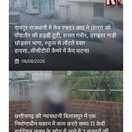
रायपुर राजधानी में तेज रफ्तार कार ने छात्रा को
रौंदा:पैर की हड्डी टूटी, हालत गंभीर, ड्राइवर गाड़ी
छोड़कर भागा, स्कूल से लौटते वक्त
हादसा..सीसीटीवी कैमरे में कैद घटना!
06/08/2026
छत्तीसगढ़ की न्यायधानी बिलासपुर में एक
निर्माणाधीन मकान में काम करते समय 11 केवी
हाईटेंशन लाइन के चपेट में आने में 2 मजदूरों की