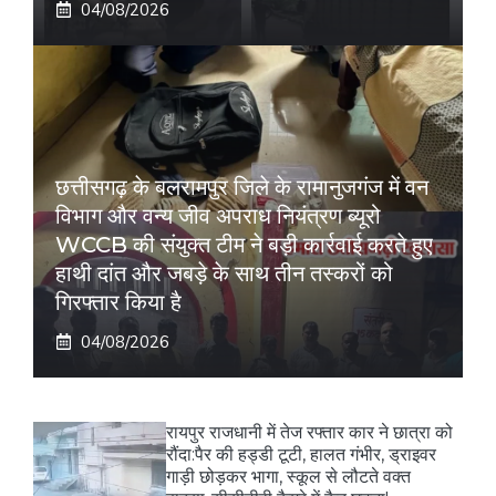
04/08/2026
छत्तीसगढ़ के बलरामपुर जिले के रामानुजगंज में वन
विभाग और वन्य जीव अपराध नियंत्रण ब्यूरो
WCCB की संयुक्त टीम ने बड़ी कार्रवाई करते हुए
हाथी दांत और जबड़े के साथ तीन तस्करों को
गिरफ्तार किया है
04/08/2026
रायपुर राजधानी में तेज रफ्तार कार ने छात्रा को
रौंदा:पैर की हड्डी टूटी, हालत गंभीर, ड्राइवर
गाड़ी छोड़कर भागा, स्कूल से लौटते वक्त