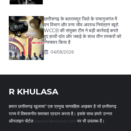
छत्तीसगढ़ के बलरामपुर जिले के रामानुजगंज में
वन विभाग और वन्य जीव अपराध नियंत्रण ब्यूरो
WCCB की संयुक्त टीम ने बड़ी कार्रवाई करते
हुए हाथी दांत और जबड़े के साथ तीन तस्करों को
गिरफ्तार किया है
04/08/2026
R KHULASA
हमारा छत्तीसगढ़ खुलासा" एक प्रमुख साप्ताहिक अख़बार है जो छत्तीसगढ़
राज्य में विश्वसनीय समाचार प्रदान करता है। इसके साथ हमारे उन्नत
ऑनलाइन पोर्टल
www.rkhulasa.com
पर भी उपलब्ध हैं।