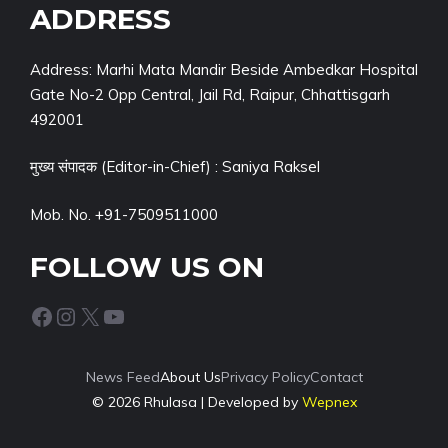
ADDRESS
Address: Marhi Mata Mandir Beside Ambedkar Hospital
Gate No-2 Opp Central, Jail Rd, Raipur, Chhattisgarh
492001
मुख्य संपादक (Editor-in-Chief) : Saniya Raksel
Mob. No. +91-7509511000
FOLLOW US ON
Facebook
Instagram
X
YouTube
News Feed
About Us
Privacy Policy
Contact
© 2026 Rhulasa | Developed by
Wepnex