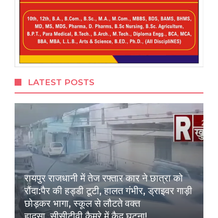
LATEST POSTS
रायपुर राजधानी में तेज रफ्तार कार ने छात्रा को
रौंदा:पैर की हड्डी टूटी, हालत गंभीर, ड्राइवर गाड़ी
छोड़कर भागा, स्कूल से लौटते वक्त
हादसा..सीसीटीवी कैमरे में कैद घटना!