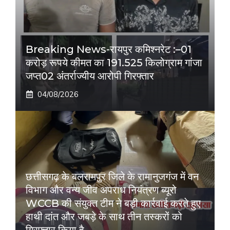
Breaking News-रायपुर कमिश्नरेट :–01
करोड़ रूपये कीमत का 191.525 किलोग्राम गांजा
जप्त02 अंतर्राज्यीय आरोपी गिरफ्तार
04/08/2026
छत्तीसगढ़ के बलरामपुर जिले के रामानुजगंज में वन
विभाग और वन्य जीव अपराध नियंत्रण ब्यूरो
WCCB की संयुक्त टीम ने बड़ी कार्रवाई करते हुए
हाथी दांत और जबड़े के साथ तीन तस्करों को
गिरफ्तार किया है