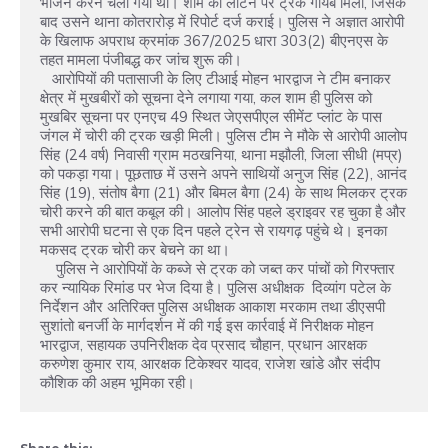
भोजन करने चला गया था। शाम को लौटने पर ट्रक गायब मिला, जिसके 
बाद उसने थाना कोतरारोड़ में रिपोर्ट दर्ज कराई। पुलिस ने अज्ञात आरोपी 
के खिलाफ अपराध क्रमांक 367/2025 धारा 303(2) बीएनएस के 
तहत मामला पंजीबद्ध कर जांच शुरू की।

   आरोपियों की पतासाजी के लिए टीआई मोहन भारद्वाज ने टीम बनाकर 
क्षेत्र में मुखबीरों को सूचना देने लगाया गया, कल शाम ही पुलिस को 
मुखबिर सूचना पर एनएच 49 स्थित जेएसपीएल सीमेंट प्लांट के पास 
जंगल में चोरी की ट्रक खड़ी मिली। पुलिस टीम ने मौके से आरोपी आलोप 
सिंह (24 वर्ष) निवासी ग्राम मठखनिया, थाना मझौली, जिला सीधी (मप्र) 
को पकड़ा गया। पूछताछ में उसने अपने साथियों अनुज सिंह (22), आनंद 
सिंह (19), संतोष बैगा (21) और बिमल बैगा (24) के साथ मिलकर ट्रक 
चोरी करने की बात कबूल की। आलोप सिंह पहले ड्राइवर रह चुका है और 
सभी आरोपी घटना से एक दिन पहले ट्रेन से रायगढ़ पहुंचे थे। इनका 
मकसद ट्रक चोरी कर बेचने का था।

    पुलिस ने आरोपियों के कब्जे से ट्रक को जब्त कर पांचों को गिरफ्तार 
कर न्यायिक रिमांड पर भेज दिया है। पुलिस अधीक्षक  दिव्यांग पटेल के 
निर्देशन और अतिरिक्त पुलिस अधीक्षक आकाश मरकाम तथा डीएसपी 
सुशांतो बनर्जी के मार्गदर्शन में की गई इस कार्रवाई में निरीक्षक मोहन 
भारद्वाज, सहायक उपनिरीक्षक देव प्रसाद चौहान, प्रधान आरक्षक 
करुणेश कुमार राय, आरक्षक टिकेश्वर यादव, राजेश खांडे और संदीप 
कौशिक की अहम भूमिका रही।