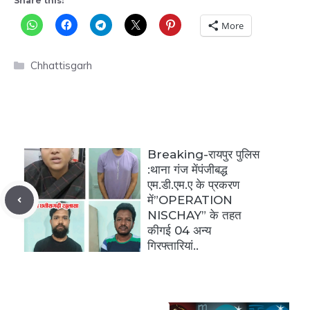
Share this:
More
Categories
Chhattisgarh
Breaking-रायपुर पुलिस
:थाना गंज मेंपंजीबद्ध
एम.डी.एम.ए के प्रकरण
में”OPERATION
NISCHAY” के तहत
कीगई 04 अन्य
गिरफ्तारियां..