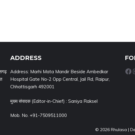
ADDRESS
FO
Facebook
Inst
सगढ़
Address: Marhi Mata Mandir Beside Ambedkar
नत
Hospital Gate No-2 Opp Central, Jail Rd, Raipur,
Chhattisgarh 492001
मुख्य संपादक (Editor-in-Chief) : Saniya Raksel
Mob. No. +91-7509511000
© 2026 Rhulasa | D