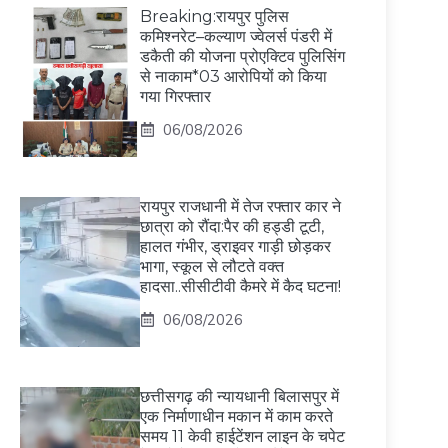
Breaking:रायपुर पुलिस
कमिश्नरेट–कल्याण ज्वेलर्स पंडरी में
डकैती की योजना प्रोएक्टिव पुलिसिंग
से नाकाम*03 आरोपियों को किया
गया गिरफ्तार
06/08/2026
रायपुर राजधानी में तेज रफ्तार कार ने
छात्रा को रौंदा:पैर की हड्डी टूटी,
हालत गंभीर, ड्राइवर गाड़ी छोड़कर
भागा, स्कूल से लौटते वक्त
हादसा..सीसीटीवी कैमरे में कैद घटना!
06/08/2026
छत्तीसगढ़ की न्यायधानी बिलासपुर में
एक निर्माणाधीन मकान में काम करते
समय 11 केवी हाईटेंशन लाइन के चपेट