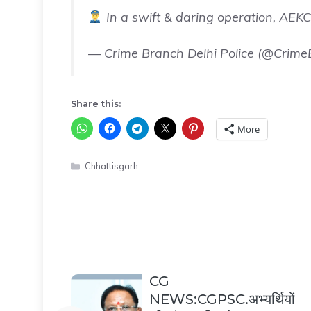
In a swift & daring operation, AEK
— Crime Branch Delhi Police (@Crim
Share this:
More
Categories
Chhattisgarh
CG
NEWS:CGPSC.अभ्यर्थियों