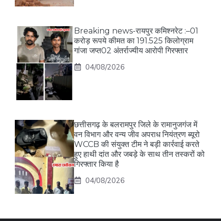
Breaking news-रायपुर कमिश्नरेट :–01
करोड़ रूपये कीमत का 191.525 किलोग्राम
गांजा जप्त02 अंतर्राज्यीय आरोपी गिरफ्तार
04/08/2026
छत्तीसगढ़ के बलरामपुर जिले के रामानुजगंज में
वन विभाग और वन्य जीव अपराध नियंत्रण ब्यूरो
WCCB की संयुक्त टीम ने बड़ी कार्रवाई करते
हुए हाथी दांत और जबड़े के साथ तीन तस्करों को
गिरफ्तार किया है
04/08/2026