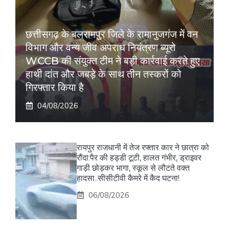
छत्तीसगढ़ के बलरामपुर जिले के रामानुजगंज में वन
विभाग और वन्य जीव अपराध नियंत्रण ब्यूरो
WCCB की संयुक्त टीम ने बड़ी कार्रवाई करते हुए
हाथी दांत और जबड़े के साथ तीन तस्करों को
गिरफ्तार किया है
04/08/2026
रायपुर राजधानी में तेज रफ्तार कार ने छात्रा को
रौंदा:पैर की हड्डी टूटी, हालत गंभीर, ड्राइवर
गाड़ी छोड़कर भागा, स्कूल से लौटते वक्त
हादसा..सीसीटीवी कैमरे में कैद घटना!
06/08/2026