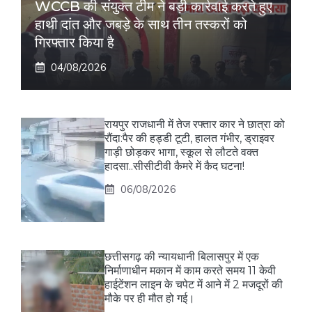
WCCB की संयुक्त टीम ने बड़ी कार्रवाई करते हुए
हाथी दांत और जबड़े के साथ तीन तस्करों को
गिरफ्तार किया है
04/08/2026
रायपुर राजधानी में तेज रफ्तार कार ने छात्रा को
रौंदा:पैर की हड्डी टूटी, हालत गंभीर, ड्राइवर
गाड़ी छोड़कर भागा, स्कूल से लौटते वक्त
हादसा..सीसीटीवी कैमरे में कैद घटना!
06/08/2026
छत्तीसगढ़ की न्यायधानी बिलासपुर में एक
निर्माणाधीन मकान में काम करते समय 11 केवी
हाईटेंशन लाइन के चपेट में आने में 2 मजदूरों की
मौके पर ही मौत हो गई।