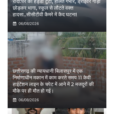
रौंदा:पैर की हड्डी टूटी, हालत गंभीर, ड्राइवर गाड़ी
छोड़कर भागा, स्कूल से लौटते वक्त
हादसा..सीसीटीवी कैमरे में कैद घटना!
06/08/2026
छत्तीसगढ़ की न्यायधानी बिलासपुर में एक
निर्माणाधीन मकान में काम करते समय 11 केवी
हाईटेंशन लाइन के चपेट में आने में 2 मजदूरों की
मौके पर ही मौत हो गई।
06/08/2026