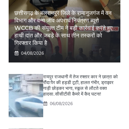
छत्तीसगढ़ के बलरामपुर जिले के रामानुजगंज में वन
विभाग और वन्य जीव अपराध नियंत्रण ब्यूरो
WCCB की संयुक्त टीम ने बड़ी कार्रवाई करते हुए
हाथी दांत और जबड़े के साथ तीन तस्करों को
गिरफ्तार किया है
04/08/2026
रायपुर राजधानी में तेज रफ्तार कार ने छात्रा को
रौंदा:पैर की हड्डी टूटी, हालत गंभीर, ड्राइवर
गाड़ी छोड़कर भागा, स्कूल से लौटते वक्त
हादसा..सीसीटीवी कैमरे में कैद घटना!
06/08/2026