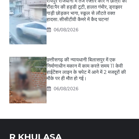
रायपुर राजधानी में तेज रफ्तार कार ने छात्रा को
रौंदा:पैर की हड्डी टूटी, हालत गंभीर, ड्राइवर
गाड़ी छोड़कर भागा, स्कूल से लौटते वक्त
हादसा..सीसीटीवी कैमरे में कैद घटना!
06/08/2026
छत्तीसगढ़ की न्यायधानी बिलासपुर में एक
निर्माणाधीन मकान में काम करते समय 11 केवी
हाईटेंशन लाइन के चपेट में आने में 2 मजदूरों की
मौके पर ही मौत हो गई।
06/08/2026
R KHULASA