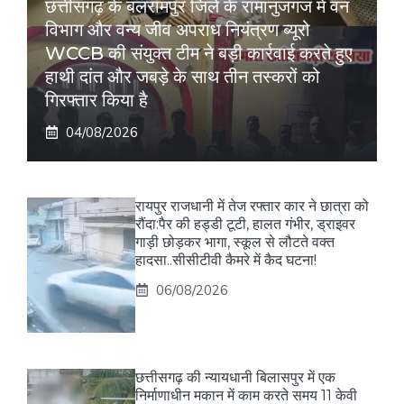
छत्तीसगढ़ के बलरामपुर जिले के रामानुजगंज में वन
विभाग और वन्य जीव अपराध नियंत्रण ब्यूरो
WCCB की संयुक्त टीम ने बड़ी कार्रवाई करते हुए
हाथी दांत और जबड़े के साथ तीन तस्करों को
गिरफ्तार किया है
04/08/2026
रायपुर राजधानी में तेज रफ्तार कार ने छात्रा को
रौंदा:पैर की हड्डी टूटी, हालत गंभीर, ड्राइवर
गाड़ी छोड़कर भागा, स्कूल से लौटते वक्त
हादसा..सीसीटीवी कैमरे में कैद घटना!
06/08/2026
छत्तीसगढ़ की न्यायधानी बिलासपुर में एक
निर्माणाधीन मकान में काम करते समय 11 केवी