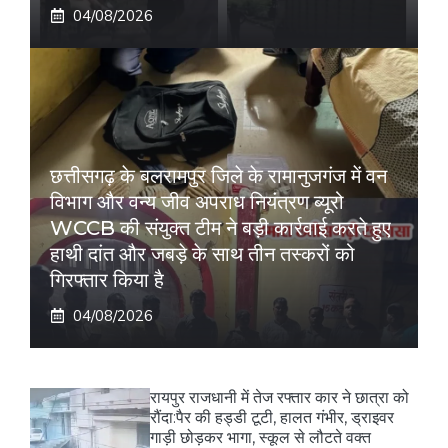
04/08/2026
छत्तीसगढ़ के बलरामपुर जिले के रामानुजगंज में वन
विभाग और वन्य जीव अपराध नियंत्रण ब्यूरो
WCCB की संयुक्त टीम ने बड़ी कार्रवाई करते हुए
हाथी दांत और जबड़े के साथ तीन तस्करों को
गिरफ्तार किया है
04/08/2026
रायपुर राजधानी में तेज रफ्तार कार ने छात्रा को
रौंदा:पैर की हड्डी टूटी, हालत गंभीर, ड्राइवर
गाड़ी छोड़कर भागा, स्कूल से लौटते वक्त