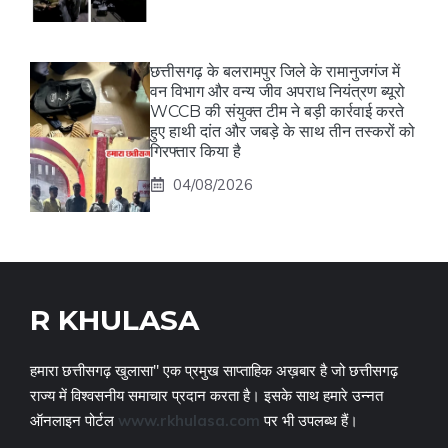
छत्तीसगढ़ के बलरामपुर जिले के रामानुजगंज में
वन विभाग और वन्य जीव अपराध नियंत्रण ब्यूरो
WCCB की संयुक्त टीम ने बड़ी कार्रवाई करते
हुए हाथी दांत और जबड़े के साथ तीन तस्करों को
गिरफ्तार किया है
04/08/2026
R KHULASA
हमारा छत्तीसगढ़ खुलासा" एक प्रमुख साप्ताहिक अख़बार है जो छत्तीसगढ़
राज्य में विश्वसनीय समाचार प्रदान करता है। इसके साथ हमारे उन्नत
ऑनलाइन पोर्टल
www.rkhulasa.com
पर भी उपलब्ध हैं।