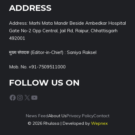
ADDRESS
Address: Marhi Mata Mandir Beside Ambedkar Hospital
Gate No-2 Opp Central, Jail Rd, Raipur, Chhattisgarh
492001
मुख्य संपादक (Editor-in-Chief) : Saniya Raksel
Mob. No. +91-7509511000
FOLLOW US ON
Facebook
Instagram
X
YouTube
News Feed
About Us
Privacy Policy
Contact
© 2026 Rhulasa | Developed by
Wepnex