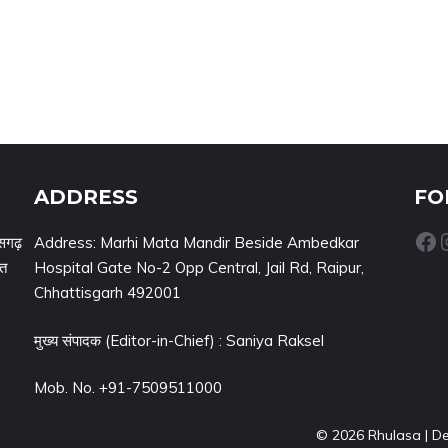
ADDRESS
FO
Facebook
Inst
सगढ़
Address: Marhi Mata Mandir Beside Ambedkar
नत
Hospital Gate No-2 Opp Central, Jail Rd, Raipur,
Chhattisgarh 492001
मुख्य संपादक (Editor-in-Chief) : Saniya Raksel
Mob. No. +91-7509511000
© 2026 Rhulasa | D