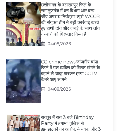
छत्तीसगढ़ के बलरामपुर जिले के
रामानुजगंज में वन विभाग और वन्य
जीव अपराध नियंत्रण ब्यूरो WCCB
की संयुक्त टीम ने बड़ी कार्रवाई करते
हुए हाथी दांत और जबड़े के साथ तीन
तस्करों को गिरफ्तार किया है
04/08/2026
CG crime news:जांजगीर चांपा
जिले में एक व्यक्ति को.लिफ्ट मांगने के
बहाने से चाकू मारकर हत्या.CCTV.
कैमरे आए सामने!
04/08/2026
रायपुर में रात 3 बजे Birthday
Party में हंगामा! पुलिस से
झूमाझटकी का आरोप, 4 युवक और 3