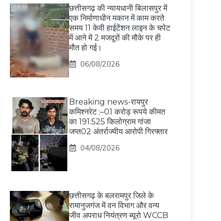
छत्तीसगढ़ की न्यायधानी बिलासपुर में
एक निर्माणाधीन मकान में काम करते
समय 11 केवी हाईटेंशन लाइन के चपेट
में आने में 2 मजदूरों की मौके पर ही
मौत हो गई।
06/08/2026
Breaking news-रायपुर
कमिश्नरेट :–01 करोड़ रूपये कीमत
का 191.525 किलोग्राम गांजा
जप्त02 अंतर्राज्यीय आरोपी गिरफ्तार
04/08/2026
छत्तीसगढ़ के बलरामपुर जिले के
रामानुजगंज में वन विभाग और वन्य
जीव अपराध नियंत्रण ब्यूरो WCCB