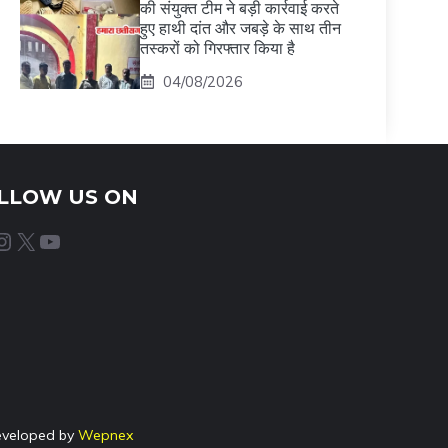
की संयुक्त टीम ने बड़ी कार्रवाई करते
हुए हाथी दांत और जबड़े के साथ तीन
तस्करों को गिरफ्तार किया है
04/08/2026
LLOW US ON
agram
X
YouTube
eveloped by
Wepnex