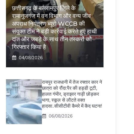
छत्तीसगढ़ के बलरामपुर जिले के
रामानुजगंज में वन विभाग और वन्य जीव
अपराध नियंत्रण ब्यूरो WCCB की
संयुक्त टीम ने बड़ी कार्रवाई करते हुए हाथी
दांत और जबड़े के साथ तीन तस्करों को
गिरफ्तार किया है
04/08/2026
रायपुर राजधानी में तेज रफ्तार कार ने
छात्रा को रौंदा:पैर की हड्डी टूटी,
हालत गंभीर, ड्राइवर गाड़ी छोड़कर
भागा, स्कूल से लौटते वक्त
हादसा..सीसीटीवी कैमरे में कैद घटना!
06/08/2026