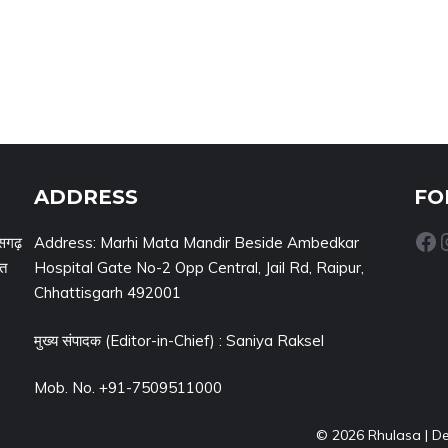
ADDRESS
FO
Facebook
Inst
सगढ़
Address: Marhi Mata Mandir Beside Ambedkar
नत
Hospital Gate No-2 Opp Central, Jail Rd, Raipur,
Chhattisgarh 492001
मुख्य संपादक (Editor-in-Chief) : Saniya Raksel
Mob. No. +91-7509511000
© 2026 Rhulasa | D