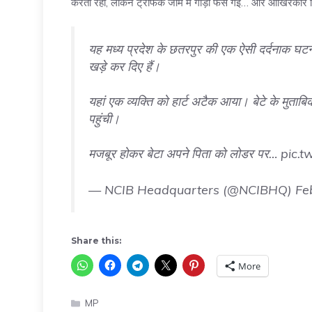
करता रहा, लेकिन ट्रैफिक जाम में गाड़ी फंस गई… और आखिरकार पिता 
यह मध्य प्रदेश के छतरपुर की एक ऐसी दर्दनाक घट
खड़े कर दिए हैं।
यहां एक व्यक्ति को हार्ट अटैक आया। बेटे के मुताबि
पहुंची।
मजबूर होकर बेटा अपने पिता को लोडर पर…
pic.t
— NCIB Headquarters (@NCIBHQ)
Fe
Share this:
More
Categories
MP