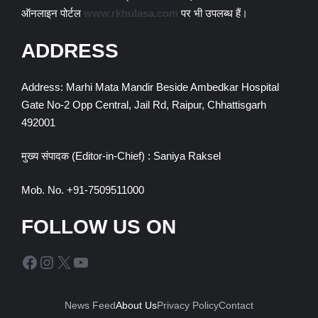
ऑनलाइन पोर्टल
www.rkhulasa.com
पर भी उपलब्ध हैं।
ADDRESS
Address: Marhi Mata Mandir Beside Ambedkar Hospital
Gate No-2 Opp Central, Jail Rd, Raipur, Chhattisgarh
492001
मुख्य संपादक (Editor-in-Chief) : Saniya Raksel
Mob. No. +91-7509511000
FOLLOW US ON
Facebook
Instagram
X
YouTube
News Feed
About Us
Privacy Policy
Contact