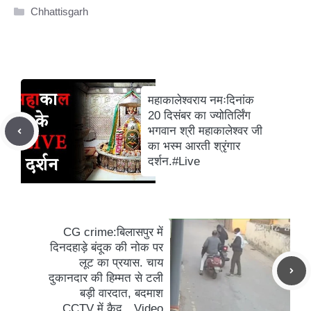
Categories
Chhattisgarh
महाकालेश्वराय नमःदिनांक
20 दिसंबर का ज्योतिर्लिंग
भगवान श्री महाकालेश्वर जी
का भस्म आरती श्रृंगार
दर्शन.#Live
CG crime:बिलासपुर में
दिनदहाड़े बंदूक की नोक पर
लूट का प्रयास. चाय
दुकानदार की हिम्मत से टली
बड़ी वारदात, बदमाश
CCTV में कैद…Video