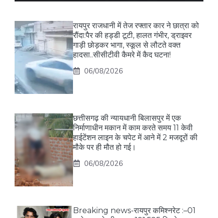
रायपुर राजधानी में तेज रफ्तार कार ने छात्रा को
रौंदा:पैर की हड्डी टूटी, हालत गंभीर, ड्राइवर
गाड़ी छोड़कर भागा, स्कूल से लौटते वक्त
हादसा..सीसीटीवी कैमरे में कैद घटना!
06/08/2026
छत्तीसगढ़ की न्यायधानी बिलासपुर में एक
निर्माणाधीन मकान में काम करते समय 11 केवी
हाईटेंशन लाइन के चपेट में आने में 2 मजदूरों की
मौके पर ही मौत हो गई।
06/08/2026
Breaking news-रायपुर कमिश्नरेट :–01