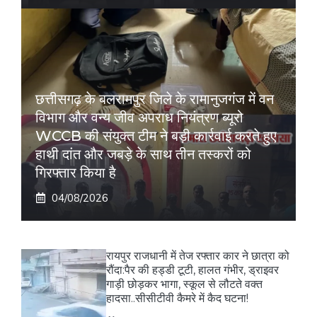
छत्तीसगढ़ के बलरामपुर जिले के रामानुजगंज में वन
विभाग और वन्य जीव अपराध नियंत्रण ब्यूरो
WCCB की संयुक्त टीम ने बड़ी कार्रवाई करते हुए
हाथी दांत और जबड़े के साथ तीन तस्करों को
गिरफ्तार किया है
04/08/2026
रायपुर राजधानी में तेज रफ्तार कार ने छात्रा को
रौंदा:पैर की हड्डी टूटी, हालत गंभीर, ड्राइवर
गाड़ी छोड़कर भागा, स्कूल से लौटते वक्त
हादसा..सीसीटीवी कैमरे में कैद घटना!