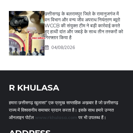
छत्तीसगढ़ के बलरामपुर जिले के रामानुजगंज में
वन विभाग और वन्य जीव अपराध नियंत्रण ब्यूरो
WCCB की संयुक्त टीम ने बड़ी कार्रवाई करते
हुए हाथी दांत और जबड़े के साथ तीन तस्करों को
गिरफ्तार किया है
04/08/2026
R KHULASA
हमारा छत्तीसगढ़ खुलासा" एक प्रमुख साप्ताहिक अख़बार है जो छत्तीसगढ़
राज्य में विश्वसनीय समाचार प्रदान करता है। इसके साथ हमारे उन्नत
ऑनलाइन पोर्टल
www.rkhulasa.com
पर भी उपलब्ध हैं।