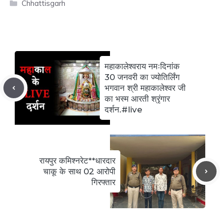
Categories
Chhattisgarh
महाकालेश्वराय नमःदिनांक
30 जनवरी का ज्योतिर्लिंग
भगवान श्री महाकालेश्वर जी
का भस्म आरती श्रृंगार
दर्शन.#live
रायपुर कमिश्नरेट**धारदार
चाकू के साथ 02 आरोपी
गिरफ्तार