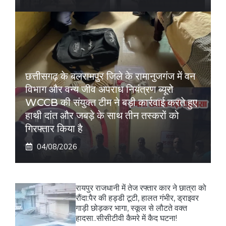
छत्तीसगढ़ के बलरामपुर जिले के रामानुजगंज में वन
विभाग और वन्य जीव अपराध नियंत्रण ब्यूरो
WCCB की संयुक्त टीम ने बड़ी कार्रवाई करते हुए
हाथी दांत और जबड़े के साथ तीन तस्करों को
गिरफ्तार किया है
04/08/2026
रायपुर राजधानी में तेज रफ्तार कार ने छात्रा को
रौंदा:पैर की हड्डी टूटी, हालत गंभीर, ड्राइवर
गाड़ी छोड़कर भागा, स्कूल से लौटते वक्त
हादसा..सीसीटीवी कैमरे में कैद घटना!