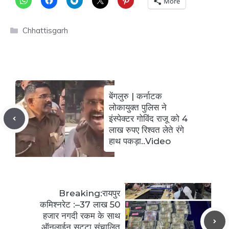
More
Categories
Chhattisgarh
बेंगलुरु | कर्नाटक
लोकायुक्त पुलिस ने
इंस्पेक्टर गोविंद राजू को 4
लाख रुपए रिश्वत लेते रंगे
हाथ पकड़ा..Video
Breaking:रायपुर
कमिश्नरेट :–37 लाख 50
हजार नगदी रकम के साथ
ऑनलाईन सट्टा संचालित