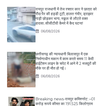
रायपुर राजधानी में तेज रफ्तार कार ने छात्रा को
रौंदा:पैर की हड्डी टूटी, हालत गंभीर, ड्राइवर
गाड़ी छोड़कर भागा, स्कूल से लौटते वक्त
हादसा..सीसीटीवी कैमरे में कैद घटना!
06/08/2026
छत्तीसगढ़ की न्यायधानी बिलासपुर में एक
निर्माणाधीन मकान में काम करते समय 11 केवी
हाईटेंशन लाइन के चपेट में आने में 2 मजदूरों की
मौके पर ही मौत हो गई।
06/08/2026
Breaking news-रायपुर कमिश्नरेट :–01
करोड़ रूपये कीमत का 191.525 किलोग्राम