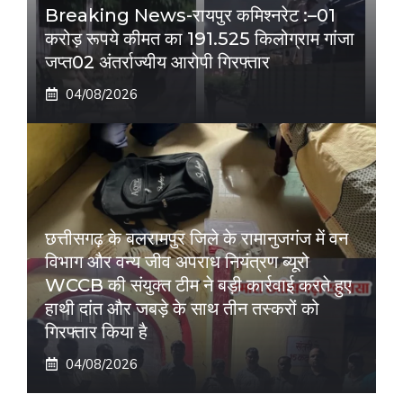
Breaking News-रायपुर कमिश्नरेट :–01
करोड़ रूपये कीमत का 191.525 किलोग्राम गांजा
जप्त02 अंतर्राज्यीय आरोपी गिरफ्तार
04/08/2026
छत्तीसगढ़ के बलरामपुर जिले के रामानुजगंज में वन
विभाग और वन्य जीव अपराध नियंत्रण ब्यूरो
WCCB की संयुक्त टीम ने बड़ी कार्रवाई करते हुए
हाथी दांत और जबड़े के साथ तीन तस्करों को
गिरफ्तार किया है
04/08/2026