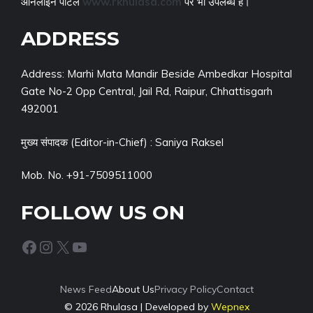
ऑनलाइन पोर्टल
www.rkhulasa.com
पर भी उपलब्ध हैं।
ADDRESS
Address: Marhi Mata Mandir Beside Ambedkar Hospital
Gate No-2 Opp Central, Jail Rd, Raipur, Chhattisgarh
492001
मुख्य संपादक (Editor-in-Chief) : Saniya Raksel
Mob. No. +91-7509511000
FOLLOW US ON
Facebook
Instagram
X
YouTube
News Feed
About Us
Privacy Policy
Contact
© 2026 Rhulasa | Developed by
Wepnex