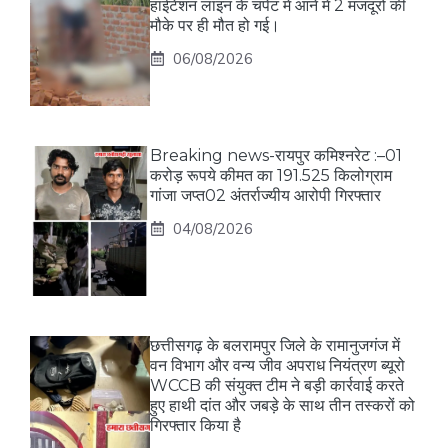
हाईटेंशन लाइन के चपेट में आने में 2 मजदूरों की
मौके पर ही मौत हो गई।
06/08/2026
Breaking news-रायपुर कमिश्नरेट :–01
करोड़ रूपये कीमत का 191.525 किलोग्राम
गांजा जप्त02 अंतर्राज्यीय आरोपी गिरफ्तार
04/08/2026
छत्तीसगढ़ के बलरामपुर जिले के रामानुजगंज में
वन विभाग और वन्य जीव अपराध नियंत्रण ब्यूरो
WCCB की संयुक्त टीम ने बड़ी कार्रवाई करते
हुए हाथी दांत और जबड़े के साथ तीन तस्करों को
गिरफ्तार किया है