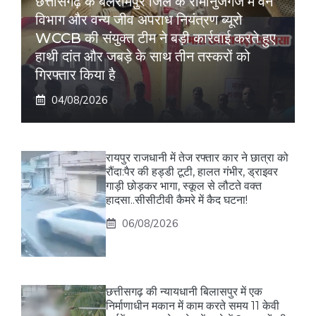
छत्तीसगढ़ के बलरामपुर जिले के रामानुजगंज में वन
विभाग और वन्य जीव अपराध नियंत्रण ब्यूरो
WCCB की संयुक्त टीम ने बड़ी कार्रवाई करते हुए
हाथी दांत और जबड़े के साथ तीन तस्करों को
गिरफ्तार किया है
04/08/2026
रायपुर राजधानी में तेज रफ्तार कार ने छात्रा को
रौंदा:पैर की हड्डी टूटी, हालत गंभीर, ड्राइवर
गाड़ी छोड़कर भागा, स्कूल से लौटते वक्त
हादसा..सीसीटीवी कैमरे में कैद घटना!
06/08/2026
छत्तीसगढ़ की न्यायधानी बिलासपुर में एक
निर्माणाधीन मकान में काम करते समय 11 केवी