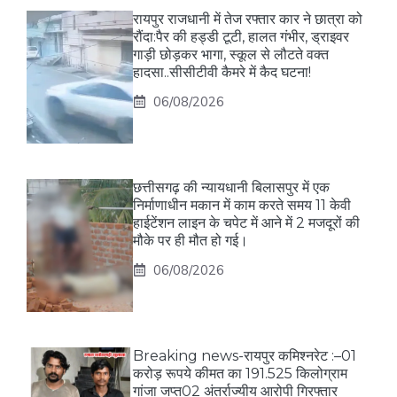
रायपुर राजधानी में तेज रफ्तार कार ने छात्रा को
रौंदा:पैर की हड्डी टूटी, हालत गंभीर, ड्राइवर
गाड़ी छोड़कर भागा, स्कूल से लौटते वक्त
हादसा..सीसीटीवी कैमरे में कैद घटना!
06/08/2026
छत्तीसगढ़ की न्यायधानी बिलासपुर में एक
निर्माणाधीन मकान में काम करते समय 11 केवी
हाईटेंशन लाइन के चपेट में आने में 2 मजदूरों की
मौके पर ही मौत हो गई।
06/08/2026
Breaking news-रायपुर कमिश्नरेट :–01
करोड़ रूपये कीमत का 191.525 किलोग्राम
गांजा जप्त02 अंतर्राज्यीय आरोपी गिरफ्तार