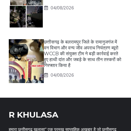
04/08/2026
छत्तीसगढ़ के बलरामपुर जिले के रामानुजगंज में
वन विभाग और वन्य जीव अपराध नियंत्रण ब्यूरो
WCCB की संयुक्त टीम ने बड़ी कार्रवाई करते
हुए हाथी दांत और जबड़े के साथ तीन तस्करों को
गिरफ्तार किया है
04/08/2026
R KHULASA
हमारा छत्तीसगढ़ खुलासा" एक प्रमुख साप्ताहिक अख़बार है जो छत्तीसगढ़