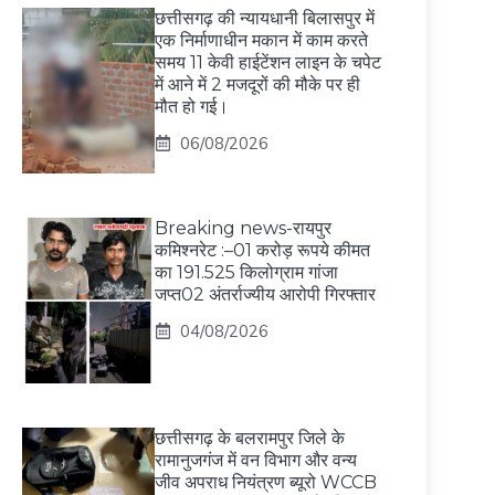
छत्तीसगढ़ की न्यायधानी बिलासपुर में
एक निर्माणाधीन मकान में काम करते
समय 11 केवी हाईटेंशन लाइन के चपेट
में आने में 2 मजदूरों की मौके पर ही
मौत हो गई।
06/08/2026
Breaking news-रायपुर
कमिश्नरेट :–01 करोड़ रूपये कीमत
का 191.525 किलोग्राम गांजा
जप्त02 अंतर्राज्यीय आरोपी गिरफ्तार
04/08/2026
छत्तीसगढ़ के बलरामपुर जिले के
रामानुजगंज में वन विभाग और वन्य
जीव अपराध नियंत्रण ब्यूरो WCCB