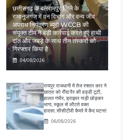
छत्तीसगढ़ के बलरामपुर जिले के
रामानुजगंज में वन विभाग और वन्य जीव
अपराध नियंत्रण ब्यूरो WCCB की
संयुक्त टीम ने बड़ी कार्रवाई करते हुए हाथी
दांत और जबड़े के साथ तीन तस्करों को
गिरफ्तार किया है
04/08/2026
रायपुर राजधानी में तेज रफ्तार कार ने
छात्रा को रौंदा:पैर की हड्डी टूटी,
हालत गंभीर, ड्राइवर गाड़ी छोड़कर
भागा, स्कूल से लौटते वक्त
हादसा..सीसीटीवी कैमरे में कैद घटना!
06/08/2026