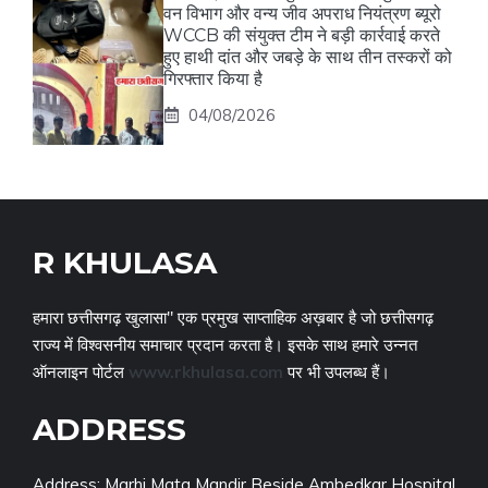
वन विभाग और वन्य जीव अपराध नियंत्रण ब्यूरो
WCCB की संयुक्त टीम ने बड़ी कार्रवाई करते
हुए हाथी दांत और जबड़े के साथ तीन तस्करों को
गिरफ्तार किया है
04/08/2026
R KHULASA
हमारा छत्तीसगढ़ खुलासा" एक प्रमुख साप्ताहिक अख़बार है जो छत्तीसगढ़
राज्य में विश्वसनीय समाचार प्रदान करता है। इसके साथ हमारे उन्नत
ऑनलाइन पोर्टल
www.rkhulasa.com
पर भी उपलब्ध हैं।
ADDRESS
Address: Marhi Mata Mandir Beside Ambedkar Hospital