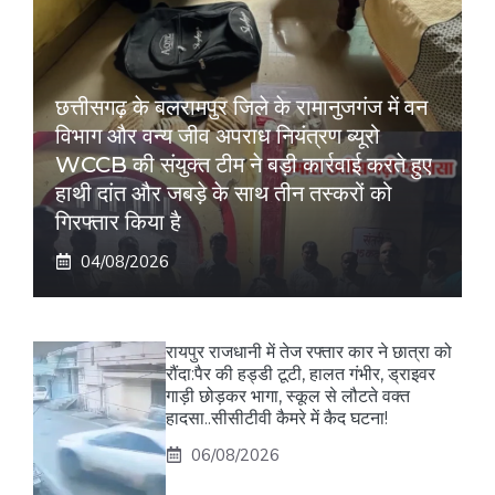
छत्तीसगढ़ के बलरामपुर जिले के रामानुजगंज में वन
विभाग और वन्य जीव अपराध नियंत्रण ब्यूरो
WCCB की संयुक्त टीम ने बड़ी कार्रवाई करते हुए
हाथी दांत और जबड़े के साथ तीन तस्करों को
गिरफ्तार किया है
04/08/2026
रायपुर राजधानी में तेज रफ्तार कार ने छात्रा को
रौंदा:पैर की हड्डी टूटी, हालत गंभीर, ड्राइवर
गाड़ी छोड़कर भागा, स्कूल से लौटते वक्त
हादसा..सीसीटीवी कैमरे में कैद घटना!
06/08/2026